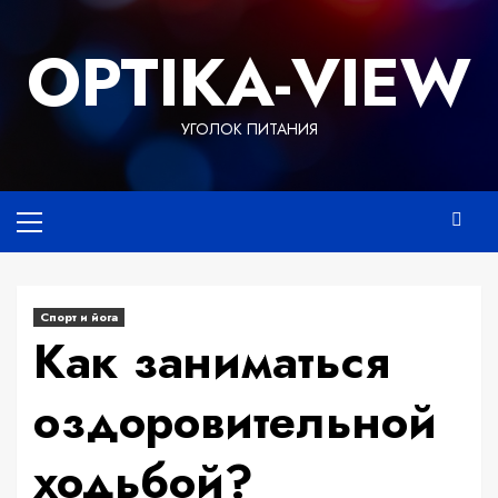
Перейти
к
OPTIKA-VIEW
содержимому
УГОЛОК ПИТАНИЯ
Основное
меню
Спорт и йога
Как заниматься
оздоровительной
ходьбой?