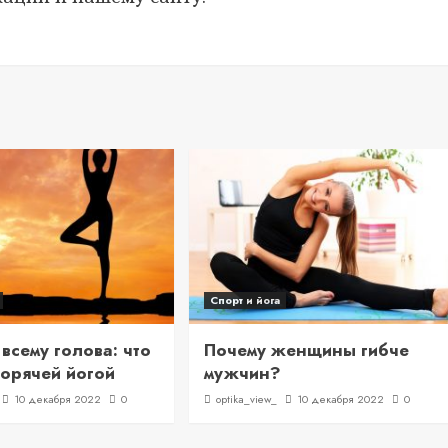
Спорт и йога
всему голова: что
Почему женщины гибче
 горячей йогой
мужчин?
10 декабря 2022
0
optika_view_
10 декабря 2022
0