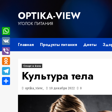
Перейти
к
OPTIKA-VIEW
содержимому
УГОЛОК ПИТАНИЯ
WhatsApp
Главная
Продукты питания
Диеты
Здо
VK
Viber
Спорт и йога
Odnoklassniki
Культура тела
Telegram
optika_view_
10 декабря 2022
0
Отправить