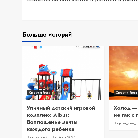
Больше историй
Спорт и йога
Спорт и йога
Уличный детский игровой
Холод — 
комплекс Albus:
не так с
Воплощение мечты
optika_view_
каждого ребенка
optika_view_
6 июля 2024