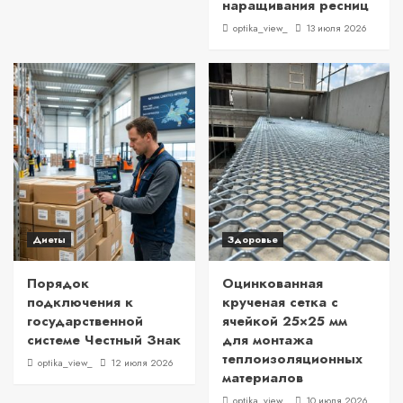
наращивания ресниц
optika_view_
13 июля 2026
Диеты
Здоровье
Порядок
Оцинкованная
подключения к
крученая сетка с
государственной
ячейкой 25×25 мм
системе Честный Знак
для монтажа
теплоизоляционных
optika_view_
12 июля 2026
материалов
optika_view_
10 июля 2026