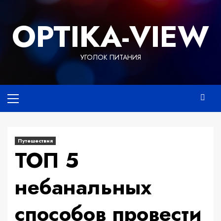
Перейти
к
OPTIKA-VIEW
содержимому
УГОЛОК ПИТАНИЯ
Основное
меню
Путешествия
ТОП 5
небанальных
способов провести