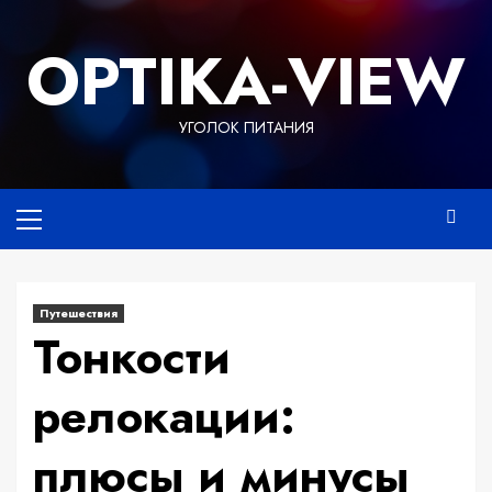
Перейти
к
OPTIKA-VIEW
содержимому
УГОЛОК ПИТАНИЯ
Основное
меню
Путешествия
Тонкости
релокации:
плюсы и минусы