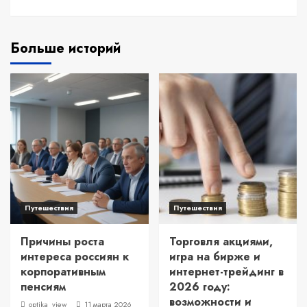
Больше историй
Путешествия
Путешествия
Причины роста
Торговля акциями,
интереса россиян к
игра на бирже и
корпоративным
интернет-трейдинг в
пенсиям
2026 году:
возможности и
optika_view_
11 марта 2026