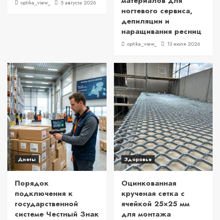
материалов для
optika_view_
5 августа 2026
ногтевого сервиса,
депиляции и
наращивания ресниц
optika_view_
13 июля 2026
Диеты
Здоровье
Порядок
Оцинкованная
подключения к
крученая сетка с
государственной
ячейкой 25×25 мм
системе Честный Знак
для монтажа