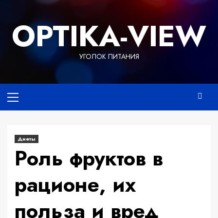
Перейти
к
OPTIKA-VIEW
содержимому
УГОЛОК ПИТАНИЯ
Основное
меню
Диеты
Роль фруктов в
рационе, их
польза и вред