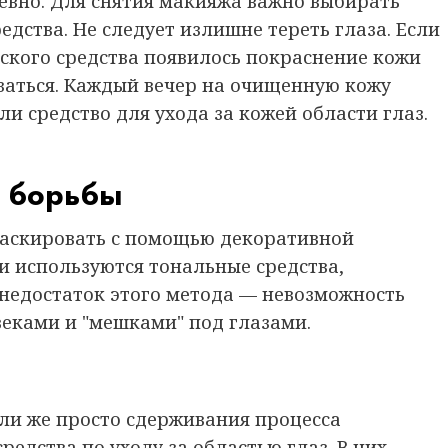
евно. Для снятия макияжа важно выбирать
ства. Не следует излишне тереть глаза. Если
ского средства появилось покраснение кожи
азаться. Каждый вечер на очищенную кожу
 средство для ухода за кожей области глаз.
ы борьбы
маскировать с помощью декоративной
ли используются тональные средства,
недостаток этого метода — невозможность
еками и "мешками" под глазами.
ли же просто сдерживания процесса
едства по уходу за областью глаз. В них