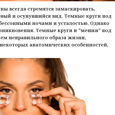
ины
всегда стремятся замаскировать
,
овый
и осунувшийся вид.
Темны
е круг
и под
 бессонными ночами
и усталостью. Однако
озникновения. Темные круги и "мешки" под
ием неправильного образа жизни
,
е некоторых анатомических особенностей,