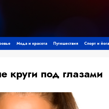
ровье
Мода и красота
Путешествия
Спорт и йог
е круги под глазами