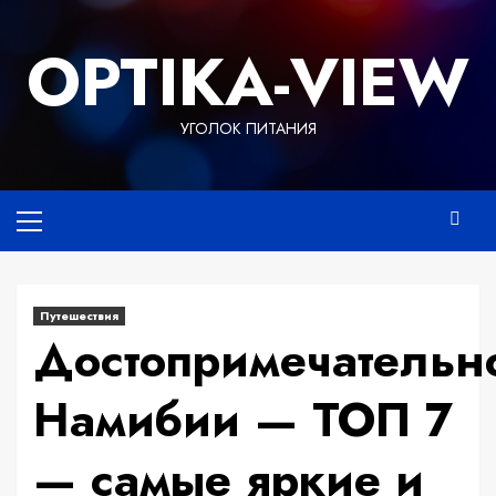
Перейти
к
OPTIKA-VIEW
содержимому
УГОЛОК ПИТАНИЯ
Основное
меню
Путешествия
Достопримечательн
Намибии — ТОП 7
— самые яркие и