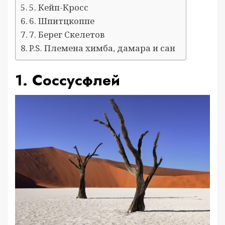
5. Кейп-Кросс
6. Шпитцкоппе
7. Берег Скелетов
P.S. Племена химба, дамара и сан
1. Соссусфлей