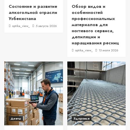
Состояние и развитие
Обзор видов и
алкогольной отрасли
особенностей
Узбекистана
профессиональных
материалов для
optika_view_
5 августа 2026
ногтевого сервиса,
депиляции и
наращивания ресниц
optika_view_
13 июля 2026
Диеты
Здоровье