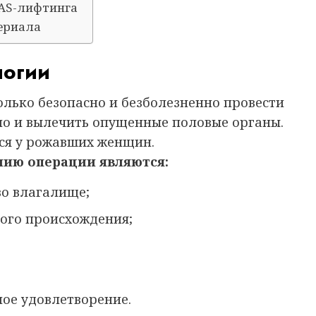
AS-лифтинга
ериала
логии
олько безопасно и безболезненно провести
но и вылечить опущенные половые органы.
тся у рожавших женщин.
нию операции являются:
во влагалище;
ого происхождения;
ое удовлетворение.