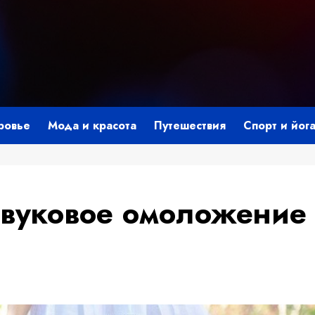
ровье
Мода и красота
Путешествия
Спорт и йог
азвуковое омоложение