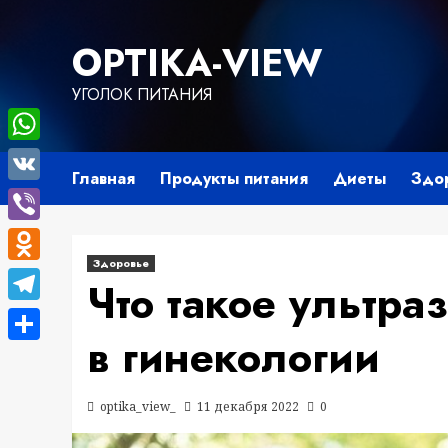
Перейти
к
OPTIKA-VIEW
содержимому
УГОЛОК ПИТАНИЯ
WhatsApp
Главная
Продукты питания
Диеты
Здо
VK
Viber
Здоровье
Odnoklassniki
Что такое ультр
Telegram
в гинекологии
Отправить
optika_view_
11 декабря 2022
0