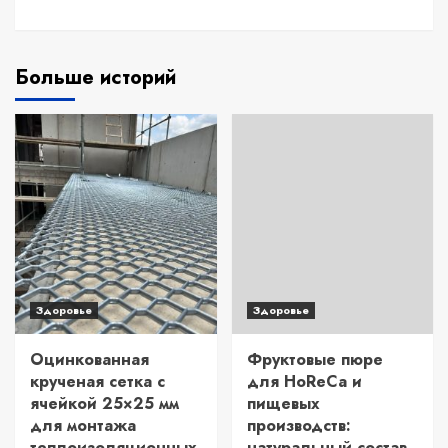
Больше историй
Здоровье
Здоровье
Оцинкованная
Фруктовые пюре
крученая сетка с
для HoReCa и
ячейкой 25×25 мм
пищевых
для монтажа
производств:
теплоизоляционных
натуральный состав,