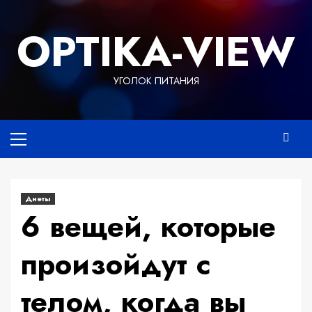
Перейти
к
OPTIKA-VIEW
содержимому
УГОЛОК ПИТАНИЯ
Основное
меню
Диеты
6 вещей, которые
произойдут с
телом, когда вы