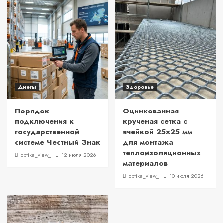
Диеты
Здоровье
Порядок
Оцинкованная
подключения к
крученая сетка с
государственной
ячейкой 25×25 мм
системе Честный Знак
для монтажа
теплоизоляционных
optika_view_
12 июля 2026
материалов
optika_view_
10 июля 2026