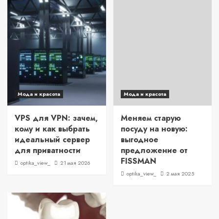
Мода и красота
Мода и красота
VPS для VPN: зачем,
Меняем старую
кому и как выбрать
посуду на новую:
идеальный сервер
выгодное
для приватности
предложение от
FISSMAN
optika_view_
21 мая 2026
optika_view_
2 мая 2025