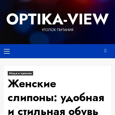
Перейти
к
OPTIKA-VIEW
содержимому
УГОЛОК ПИТАНИЯ
Основное
меню
Мода и красота
Женские
слипоны: удобная
и стильная обувь