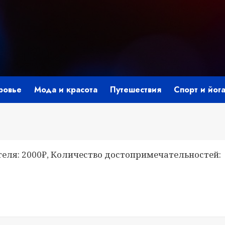
ровье
Мода и красота
Путешествия
Спорт и йог
теля: 2000₽, Количество достопримечательностей:
i
ить