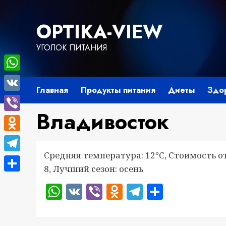
Перейти
к
OPTIKA-VIEW
содержимому
УГОЛОК ПИТАНИЯ
WhatsApp
Главная
Продукты питания
Диеты
Здо
VK
Владивосток
Viber
Odnoklassniki
Средняя температура: 12°C, Стоимость о
Telegram
8, Лучший сезон: осень
Отправить
WhatsApp
VK
Viber
Odnoklassnik
Telegram
Отправ