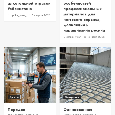
алкогольной отрасли
особенностей
Узбекистана
профессиональных
материалов для
optika_view_
5 августа 2026
ногтевого сервиса,
депиляции и
наращивания ресниц
optika_view_
13 июля 2026
Диеты
Здоровье
Порядок
Оцинкованная