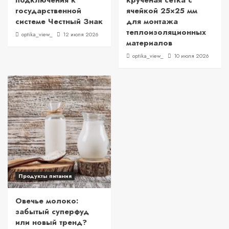
подключения к
крученая сетка с
государственной
ячейкой 25×25 мм
системе Честный Знак
для монтажа
теплоизоляционных
optika_view_
12 июля 2026
материалов
optika_view_
10 июля 2026
Продукты питания
Овечье молоко:
забытый суперфуд
или новый тренд?