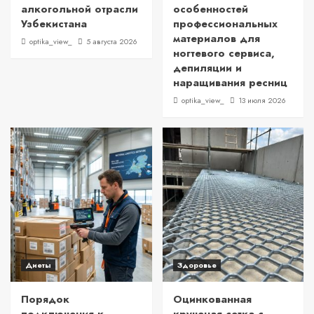
алкогольной отрасли
особенностей
Узбекистана
профессиональных
материалов для
optika_view_
5 августа 2026
ногтевого сервиса,
депиляции и
наращивания ресниц
optika_view_
13 июля 2026
Диеты
Здоровье
Порядок
Оцинкованная