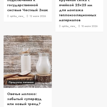
подключения к
крученая сетка с
государственной
ячейкой 25×25 мм
системе Честный Знак
для монтажа
теплоизоляционных
optika_view_
12 июля 2026
материалов
optika_view_
10 июля 2026
Продукты питания
Овечье молоко:
забытый суперфуд
или новый тренд?