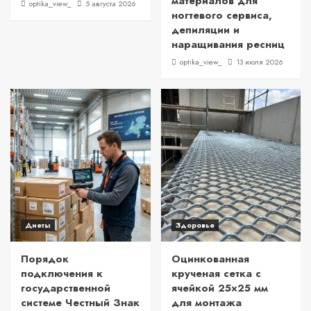
материалов для
optika_view_
5 августа 2026
ногтевого сервиса,
депиляции и
наращивания ресниц
optika_view_
13 июля 2026
Диеты
Здоровье
Порядок
Оцинкованная
подключения к
крученая сетка с
государственной
ячейкой 25×25 мм
системе Честный Знак
для монтажа