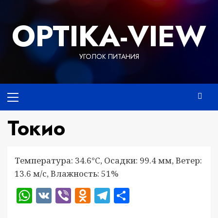
Перейти
к
OPTIKA-VIEW
содержимому
УГОЛОК ПИТАНИЯ
Основное
меню
Токио
Температура: 34.6°C, Осадки: 99.4 мм, Ветер:
13.6 м/с, Влажность: 51%
WhatsApp
VK
Viber
Odnoklassniki
Telegram
Отправить