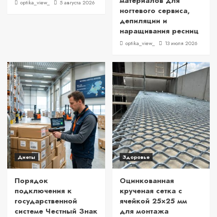
материалов для
optika_view_
5 августа 2026
ногтевого сервиса,
депиляции и
наращивания ресниц
optika_view_
13 июля 2026
Диеты
Здоровье
Порядок
Оцинкованная
подключения к
крученая сетка с
государственной
ячейкой 25×25 мм
системе Честный Знак
для монтажа