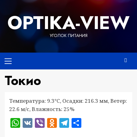
Перейти
к
OPTIKA-VIEW
содержимому
УГОЛОК ПИТАНИЯ
Основное
меню
Токио
Температура: 9.3°C, Осадки: 216.3 мм, Ветер:
22.6 м/с, Влажность: 25%
WhatsApp
VK
Viber
Odnoklassniki
Telegram
Отправить