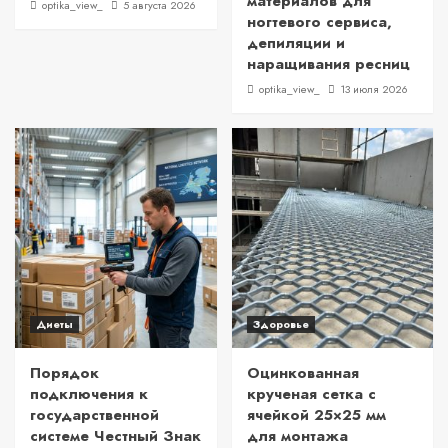
материалов для
optika_view_
5 августа 2026
ногтевого сервиса,
депиляции и
наращивания ресниц
optika_view_
13 июля 2026
Диеты
Здоровье
Порядок
Оцинкованная
подключения к
крученая сетка с
государственной
ячейкой 25×25 мм
системе Честный Знак
для монтажа