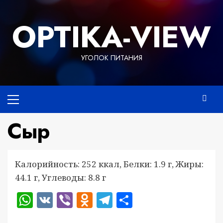
Перейти
к
OPTIKA-VIEW
содержимому
УГОЛОК ПИТАНИЯ
Основное
меню
Сыр
Калорийность: 252 ккал, Белки: 1.9 г, Жиры:
44.1 г, Углеводы: 8.8 г
WhatsApp
VK
Viber
Odnoklassniki
Telegram
Отправить