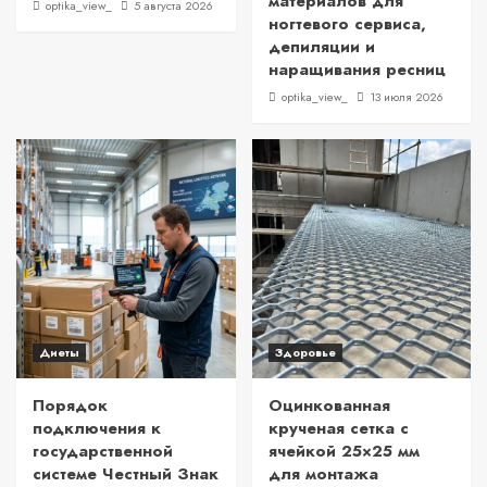
материалов для
optika_view_
5 августа 2026
ногтевого сервиса,
депиляции и
наращивания ресниц
optika_view_
13 июля 2026
Диеты
Здоровье
Порядок
Оцинкованная
подключения к
крученая сетка с
государственной
ячейкой 25×25 мм
системе Честный Знак
для монтажа