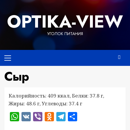
Перейти
к
OPTIKA-VIEW
содержимому
УГОЛОК ПИТАНИЯ
Основное
меню
Сыр
Калорийность: 409 ккал, Белки: 37.8 г,
Жиры: 48.6 г, Углеводы: 37.4 г
WhatsApp
VK
Viber
Odnoklassniki
Telegram
Отправить