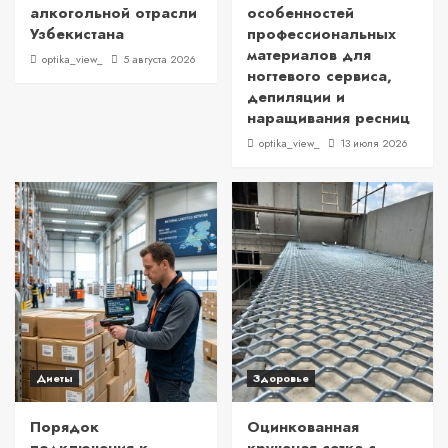
алкогольной отрасли
особенностей
Узбекистана
профессиональных
материалов для
optika_view_
5 августа 2026
ногтевого сервиса,
депиляции и
наращивания ресниц
optika_view_
13 июля 2026
Диеты
Здоровье
Порядок
Оцинкованная