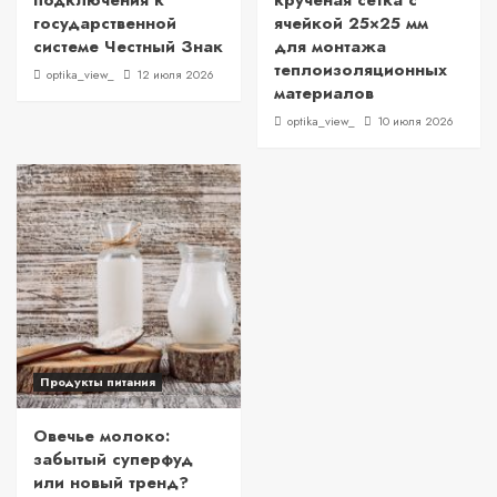
подключения к
крученая сетка с
государственной
ячейкой 25×25 мм
системе Честный Знак
для монтажа
теплоизоляционных
optika_view_
12 июля 2026
материалов
optika_view_
10 июля 2026
Продукты питания
Овечье молоко:
забытый суперфуд
или новый тренд?