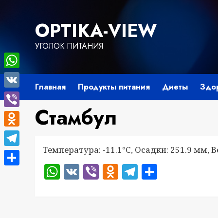
Перейти
к
OPTIKA-VIEW
содержимому
УГОЛОК ПИТАНИЯ
WhatsApp
Главная
Продукты питания
Диеты
Здо
VK
Стамбул
Viber
Odnoklassniki
Температура: -11.1°C, Осадки: 251.9 мм, В
Telegram
WhatsApp
VK
Viber
Odnoklassnik
Telegram
Отправ
Отправить