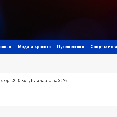
ровье
Мода и красота
Путешествия
Спорт и йог
етер: 20.0 м/с, Влажность: 21%
i
ить