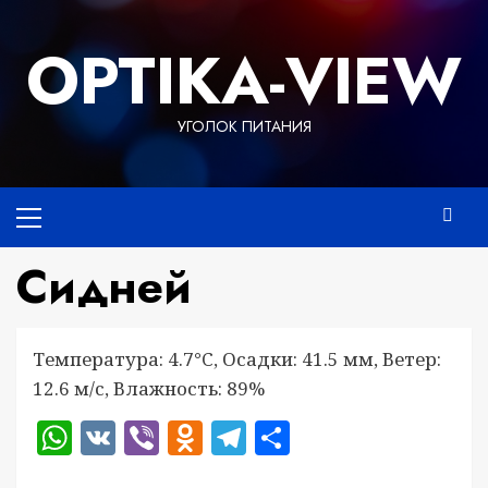
Перейти
к
OPTIKA-VIEW
содержимому
УГОЛОК ПИТАНИЯ
Основное
меню
Сидней
Температура: 4.7°C, Осадки: 41.5 мм, Ветер:
12.6 м/с, Влажность: 89%
WhatsApp
VK
Viber
Odnoklassniki
Telegram
Отправить