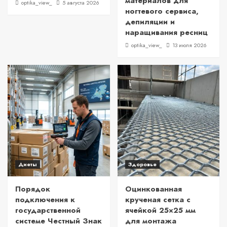
материалов для
optika_view_
5 августа 2026
ногтевого сервиса,
депиляции и
наращивания ресниц
optika_view_
13 июля 2026
Диеты
Здоровье
Порядок
Оцинкованная
подключения к
крученая сетка с
государственной
ячейкой 25×25 мм
системе Честный Знак
для монтажа