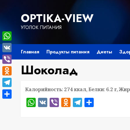
Перейти
к
OPTIKA-VIEW
содержимому
УГОЛОК ПИТАНИЯ
WhatsApp
Главная
Продукты питания
Диеты
Здо
VK
Шоколад
Viber
Odnoklassniki
Калорийность: 274 ккал, Белки: 6.2 г, Жиры
Telegram
WhatsApp
VK
Viber
Odnoklassnik
Telegram
Отправ
Отправить