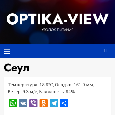
Перейти
к
OPTIKA-VIEW
содержимому
УГОЛОК ПИТАНИЯ
Основное
меню
Сеул
Температура: 18.6°C, Осадки: 161.0 мм,
Ветер: 9.3 м/с, Влажность: 64%
WhatsApp
VK
Viber
Odnoklassniki
Telegram
Отправить