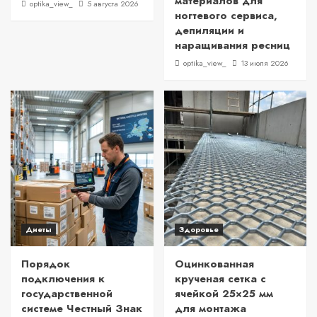
материалов для
optika_view_
5 августа 2026
ногтевого сервиса,
депиляции и
наращивания ресниц
optika_view_
13 июля 2026
Диеты
Здоровье
Порядок
Оцинкованная
подключения к
крученая сетка с
государственной
ячейкой 25×25 мм
системе Честный Знак
для монтажа