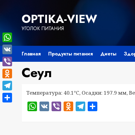
Перейти
к
OPTIKA-VIEW
содержимому
УГОЛОК ПИТАНИЯ
WhatsApp
Главная
Продукты питания
Диеты
Здо
VK
Сеул
Viber
Odnoklassniki
Температура: 40.1°C, Осадки: 197.9 мм, Ве
Telegram
WhatsApp
VK
Viber
Odnoklassnik
Telegram
Отправ
Отправить