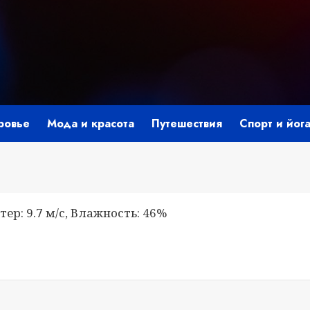
ровье
Мода и красота
Путешествия
Спорт и йог
тер: 9.7 м/с, Влажность: 46%
i
ить