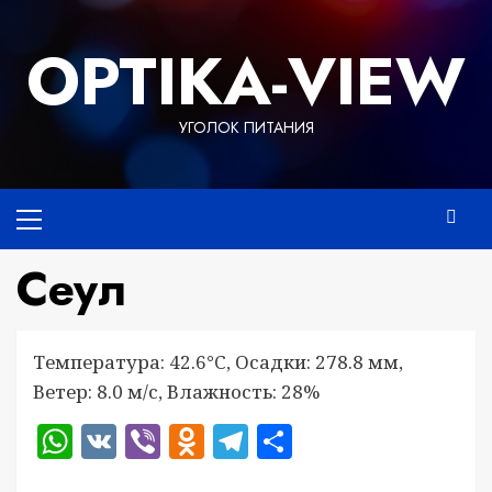
Перейти
к
OPTIKA-VIEW
содержимому
УГОЛОК ПИТАНИЯ
Основное
меню
Сеул
Температура: 42.6°C, Осадки: 278.8 мм,
Ветер: 8.0 м/с, Влажность: 28%
WhatsApp
VK
Viber
Odnoklassniki
Telegram
Отправить