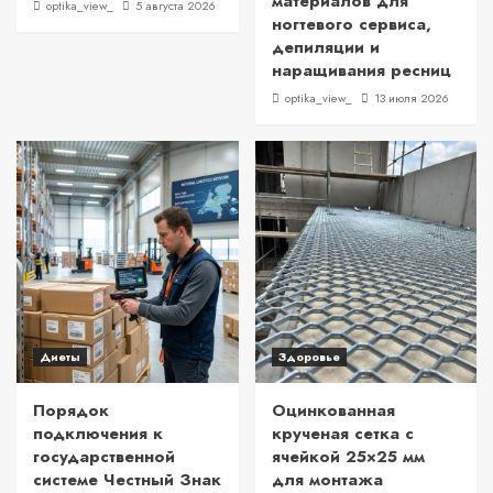
материалов для
optika_view_
5 августа 2026
ногтевого сервиса,
депиляции и
наращивания ресниц
optika_view_
13 июля 2026
Диеты
Здоровье
Порядок
Оцинкованная
подключения к
крученая сетка с
государственной
ячейкой 25×25 мм
системе Честный Знак
для монтажа