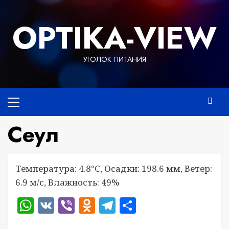
Перейти
к
OPTIKA-VIEW
содержимому
УГОЛОК ПИТАНИЯ
Основное
меню
Сеул
Температура: 4.8°C, Осадки: 198.6 мм, Ветер:
6.9 м/с, Влажность: 49%
WhatsApp
VK
Viber
Odnoklassniki
Telegram
Отправить