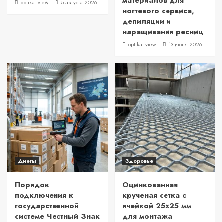
материалов для
optika_view_
5 августа 2026
ногтевого сервиса,
депиляции и
наращивания ресниц
optika_view_
13 июля 2026
Диеты
Здоровье
Порядок
Оцинкованная
подключения к
крученая сетка с
государственной
ячейкой 25×25 мм
системе Честный Знак
для монтажа