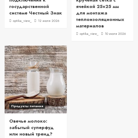
подключения к
крученая сетка с
государственной
ячейкой 25×25 мм
системе Честный Знак
для монтажа
теплоизоляционных
optika_view_
12 июля 2026
материалов
optika_view_
10 июля 2026
Продукты питания
Овечье молоко:
забытый суперфуд
или новый тренд?