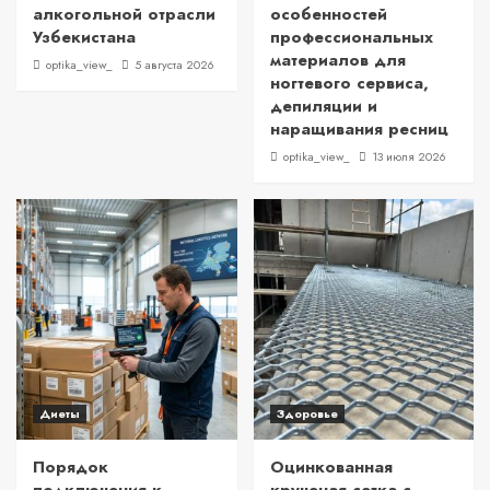
алкогольной отрасли
особенностей
Узбекистана
профессиональных
материалов для
optika_view_
5 августа 2026
ногтевого сервиса,
депиляции и
наращивания ресниц
optika_view_
13 июля 2026
Диеты
Здоровье
Порядок
Оцинкованная