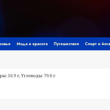
ровье
Мода и красота
Путешествия
Спорт и йог
ы: 16.9 г, Углеводы: 79.6 г
i
ить