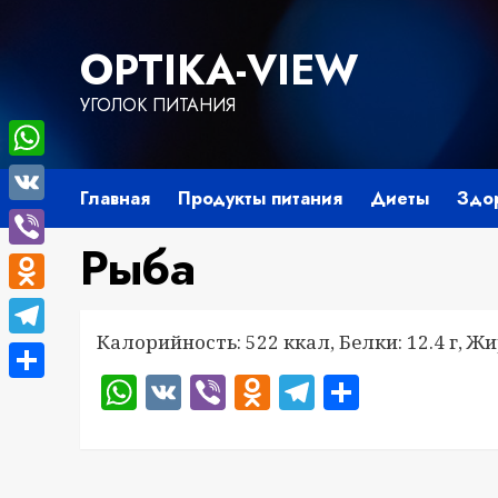
Перейти
к
OPTIKA-VIEW
содержимому
УГОЛОК ПИТАНИЯ
WhatsApp
Главная
Продукты питания
Диеты
Здо
VK
Рыба
Viber
Odnoklassniki
Калорийность: 522 ккал, Белки: 12.4 г, Жир
Telegram
WhatsApp
VK
Viber
Odnoklassnik
Telegram
Отправ
Отправить