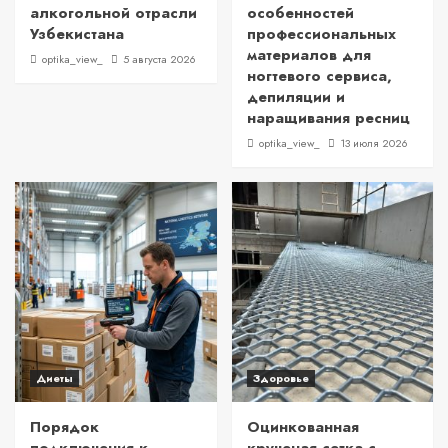
алкогольной отрасли
особенностей
Узбекистана
профессиональных
материалов для
optika_view_
5 августа 2026
ногтевого сервиса,
депиляции и
наращивания ресниц
optika_view_
13 июля 2026
Диеты
Здоровье
Порядок
Оцинкованная