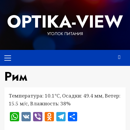
Перейти
к
OPTIKA-VIEW
содержимому
УГОЛОК ПИТАНИЯ
Основное
меню
Рим
Температура: 10.1°C, Осадки: 49.4 мм, Ветер:
15.5 м/с, Влажность: 38%
WhatsApp
VK
Viber
Odnoklassniki
Telegram
Отправить