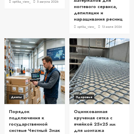
материалов для
optika_view_
5 августа 2026
ногтевого сервиса,
депиляции и
наращивания ресниц
optika_view_
13 июля 2026
Диеты
Здоровье
Порядок
Оцинкованная
подключения к
крученая сетка с
государственной
ячейкой 25×25 мм
системе Честный Знак
для монтажа