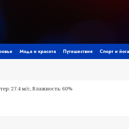
ровье
Мода и красота
Путешествия
Спорт и йог
тер: 27.4 м/с, Влажность: 60%
i
ить