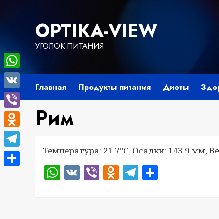
Перейти
к
OPTIKA-VIEW
содержимому
УГОЛОК ПИТАНИЯ
WhatsApp
Главная
Продукты питания
Диеты
Здо
VK
Рим
Viber
Odnoklassniki
Температура: 21.7°C, Осадки: 143.9 мм, Ве
Telegram
WhatsApp
VK
Viber
Odnoklassnik
Telegram
Отправ
Отправить