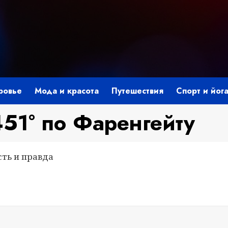
ровье
Мода и красота
Путешествия
Спорт и йог
51° по Фаренгейту
сть и правда
i
ить