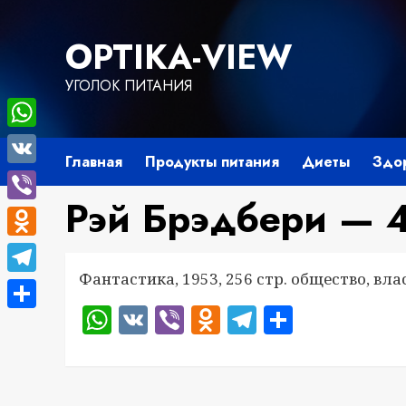
Перейти
к
OPTIKA-VIEW
содержимому
УГОЛОК ПИТАНИЯ
WhatsApp
Главная
Продукты питания
Диеты
Здо
VK
Рэй Брэдбери — 4
Viber
Odnoklassniki
Фантастика, 1953, 256 стр. общество, вла
Telegram
WhatsApp
VK
Viber
Odnoklassnik
Telegram
Отправ
Отправить