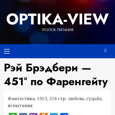
Перейти
к
OPTIKA-VIEW
содержимому
УГОЛОК ПИТАНИЯ
Основное
меню
Рэй Брэдбери —
451° по Фаренгейту
Фантастика, 1953, 256 стр. любовь, судьба,
испытания