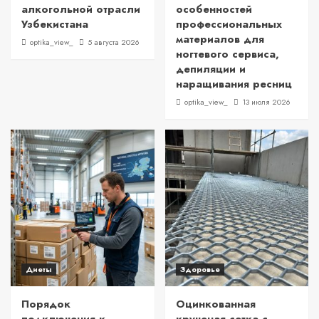
алкогольной отрасли
особенностей
Узбекистана
профессиональных
материалов для
optika_view_
5 августа 2026
ногтевого сервиса,
депиляции и
наращивания ресниц
optika_view_
13 июля 2026
Диеты
Здоровье
Порядок
Оцинкованная