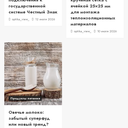
подключения к
крученая сетка с
государственной
ячейкой 25×25 мм
системе Честный Знак
для монтажа
теплоизоляционных
optika_view_
12 июля 2026
материалов
optika_view_
10 июля 2026
Продукты питания
Овечье молоко:
забытый суперфуд
или новый тренд?