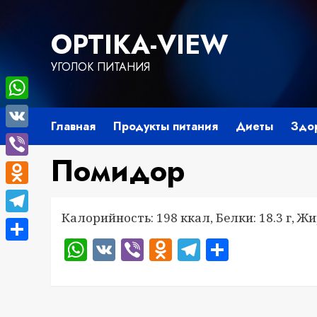
Перейти
к
OPTIKA-VIEW
содержимому
УГОЛОК ПИТАНИЯ
WhatsApp
Главная
Продукты питания
Диеты
Здо
VK
Помидор
Viber
Odnoklassniki
Калорийность: 198 ккал, Белки: 18.3 г, Жир
Telegram
WhatsApp
VK
Viber
Odnoklassnik
Telegram
Отправ
Отправить