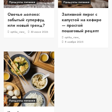
Продукты питания
Продукты питания
Овечье молоко:
Заливной пирог с
забытый суперфуд
капустой на кефире
или новый тренд?
— простой
пошаговый рецепт
optika_view_
30 июня 2026
optika_view_
8 ноября 2025
Продукты питания