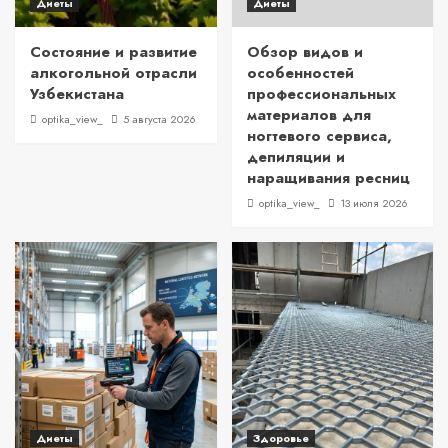
Диеты
Диеты
Состояние и развитие
Обзор видов и
алкогольной отрасли
особенностей
Узбекистана
профессиональных
материалов для
optika_view_
5 августа 2026
ногтевого сервиса,
депиляции и
наращивания ресниц
optika_view_
13 июля 2026
Диеты
Здоровье