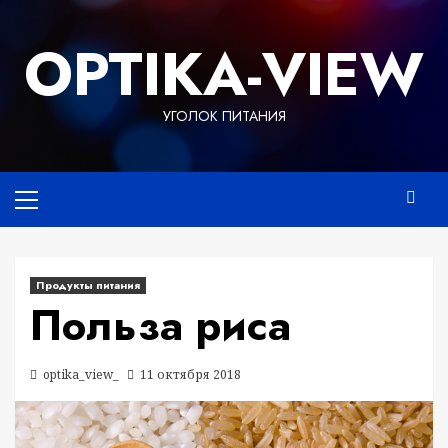
Перейти
к
OPTIKA-VIEW
содержимому
УГОЛОК ПИТАНИЯ
Основное
меню
Продукты питания
Польза риса
optika_view_
11 октября 2018