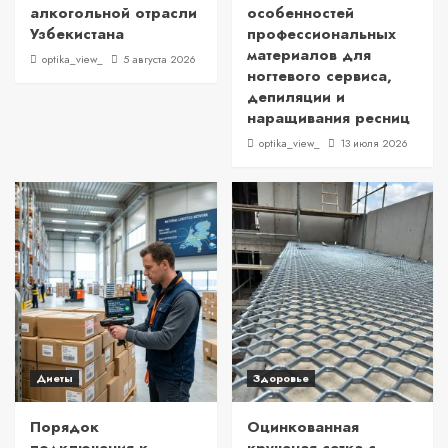
алкогольной отрасли
особенностей
Узбекистана
профессиональных
материалов для
optika_view_
5 августа 2026
ногтевого сервиса,
депиляции и
наращивания ресниц
optika_view_
13 июля 2026
Диеты
Здоровье
Порядок
Оцинкованная