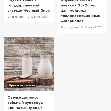
подключения к
крученая сетка с
государственной
ячейкой 25×25 мм
системе Честный Знак
для монтажа
теплоизоляционных
optika_view_
12 июля 2026
материалов
optika_view_
10 июля 2026
Продукты питания
Овечье молоко:
забытый суперфуд
или новый тренд?