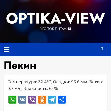
Перейти
к
OPTIKA-VIEW
содержимому
УГОЛОК ПИТАНИЯ
Основное
меню
Пекин
Температура: 32.4°C, Осадки: 96.6 мм, Ветер:
0.7 м/с, Влажность: 65%
WhatsApp
VK
Viber
Odnoklassniki
Telegram
Отправить