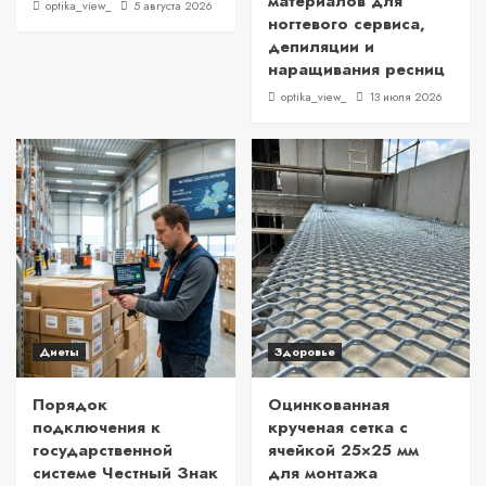
материалов для
optika_view_
5 августа 2026
ногтевого сервиса,
депиляции и
наращивания ресниц
optika_view_
13 июля 2026
Диеты
Здоровье
Порядок
Оцинкованная
подключения к
крученая сетка с
государственной
ячейкой 25×25 мм
системе Честный Знак
для монтажа