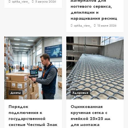
материалов для
optika_view_
5 августа 2026
ногтевого сервиса,
депиляции и
наращивания ресниц
optika_view_
13 июля 2026
Диеты
Здоровье
Порядок
Оцинкованная
подключения к
крученая сетка с
государственной
ячейкой 25×25 мм
системе Честный Знак
для монтажа