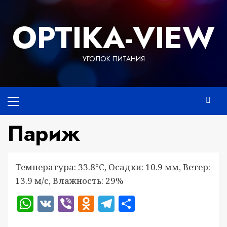
Перейти
к
OPTIKA-VIEW
содержимому
УГОЛОК ПИТАНИЯ
Основное
меню
Париж
Температура: 33.8°C, Осадки: 10.9 мм, Ветер:
13.9 м/с, Влажность: 29%
WhatsApp
VK
Viber
Odnoklassniki
Telegram
Отправить