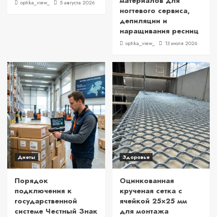
материалов для
optika_view_
5 августа 2026
ногтевого сервиса,
депиляции и
наращивания ресниц
optika_view_
13 июля 2026
Диеты
Здоровье
Порядок
Оцинкованная
подключения к
крученая сетка с
государственной
ячейкой 25×25 мм
системе Честный Знак
для монтажа