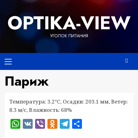
Перейти
к
OPTIKA-VIEW
содержимому
УГОЛОК ПИТАНИЯ
Основное
меню
Париж
Температура: 3.2°C, Осадки: 203.1 мм, Ветер:
8.3 м/с, Влажность: 68%
WhatsApp
VK
Viber
Odnoklassniki
Telegram
Отправить