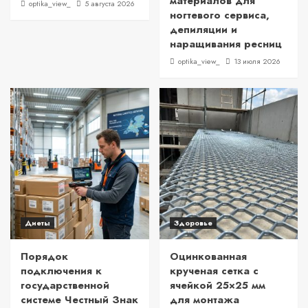
материалов для
optika_view_
5 августа 2026
ногтевого сервиса,
депиляции и
наращивания ресниц
optika_view_
13 июля 2026
Диеты
Здоровье
Порядок
Оцинкованная
подключения к
крученая сетка с
государственной
ячейкой 25×25 мм
системе Честный Знак
для монтажа