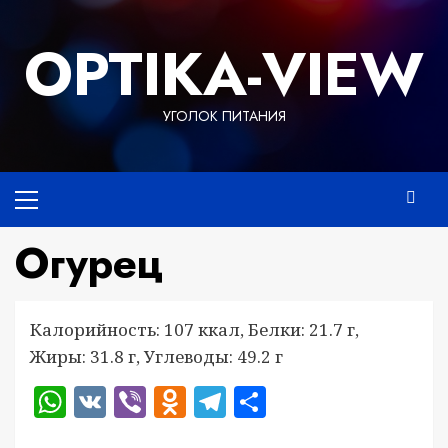
Перейти
к
OPTIKA-VIEW
содержимому
УГОЛОК ПИТАНИЯ
Основное
меню
Огурец
Калорийность: 107 ккал, Белки: 21.7 г,
Жиры: 31.8 г, Углеводы: 49.2 г
WhatsApp
VK
Viber
Odnoklassniki
Telegram
Отправить