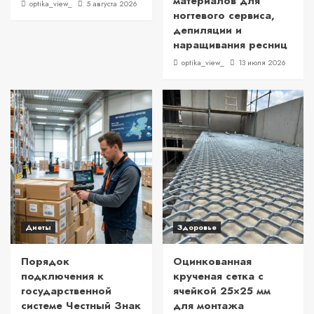
материалов для
optika_view_
5 августа 2026
ногтевого сервиса,
депиляции и
наращивания ресниц
optika_view_
13 июля 2026
Диеты
Здоровье
Порядок
Оцинкованная
подключения к
крученая сетка с
государственной
ячейкой 25×25 мм
системе Честный Знак
для монтажа