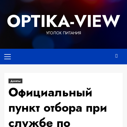
Перейти
к
OPTIKA-VIEW
содержимому
УГОЛОК ПИТАНИЯ
Основное
меню
Диеты
Официальный
пункт отбора при
службе по