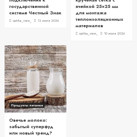
подключения к
крученая сетка с
государственной
ячейкой 25×25 мм
системе Честный Знак
для монтажа
теплоизоляционных
optika_view_
12 июля 2026
материалов
optika_view_
10 июля 2026
Продукты питания
Овечье молоко:
забытый суперфуд
или новый тренд?