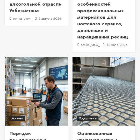
алкогольной отрасли
особенностей
Узбекистана
профессиональных
материалов для
optika_view_
5 августа 2026
ногтевого сервиса,
депиляции и
наращивания ресниц
optika_view_
13 июля 2026
Диеты
Здоровье
Порядок
Оцинкованная