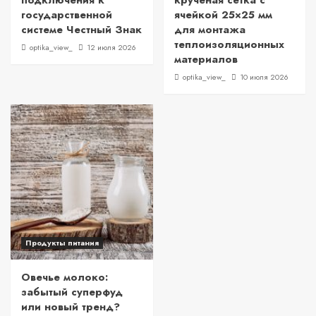
подключения к
крученая сетка с
государственной
ячейкой 25×25 мм
системе Честный Знак
для монтажа
теплоизоляционных
optika_view_
12 июля 2026
материалов
optika_view_
10 июля 2026
Продукты питания
Овечье молоко:
забытый суперфуд
или новый тренд?