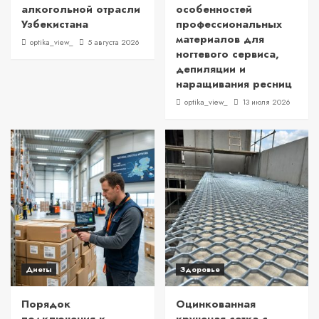
алкогольной отрасли
особенностей
Узбекистана
профессиональных
материалов для
optika_view_
5 августа 2026
ногтевого сервиса,
депиляции и
наращивания ресниц
optika_view_
13 июля 2026
Диеты
Здоровье
Порядок
Оцинкованная