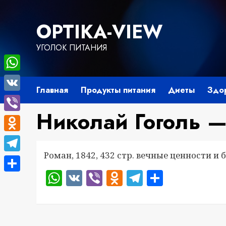
Перейти
к
OPTIKA-VIEW
содержимому
УГОЛОК ПИТАНИЯ
WhatsApp
Главная
Продукты питания
Диеты
Здо
VK
Николай Гоголь 
Viber
Odnoklassniki
Роман, 1842, 432 стр. вечные ценности и 
Telegram
WhatsApp
VK
Viber
Odnoklassnik
Telegram
Отправ
Отправить