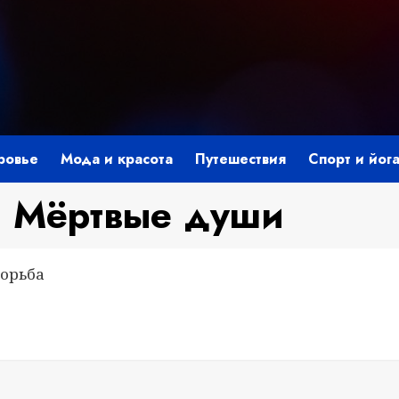
ровье
Мода и красота
Путешествия
Спорт и йог
— Мёртвые души
борьба
i
ить