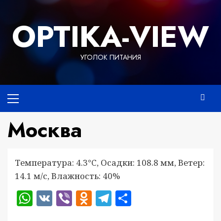
Перейти
к
OPTIKA-VIEW
содержимому
УГОЛОК ПИТАНИЯ
Основное
меню
Москва
Температура: 4.3°C, Осадки: 108.8 мм, Ветер:
14.1 м/с, Влажность: 40%
WhatsApp
VK
Viber
Odnoklassniki
Telegram
Отправить