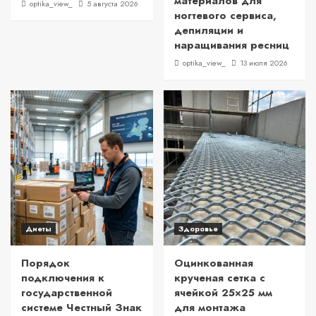
материалов для
optika_view_
5 августа 2026
ногтевого сервиса,
депиляции и
наращивания ресниц
optika_view_
13 июля 2026
Диеты
Здоровье
Порядок
Оцинкованная
подключения к
крученая сетка с
государственной
ячейкой 25×25 мм
системе Честный Знак
для монтажа