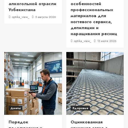
алкогольной отрасли
особенностей
Узбекистана
профессиональных
материалов для
optika_view_
5 августа 2026
ногтевого сервиса,
депиляции и
наращивания ресниц
optika_view_
13 июля 2026
Диеты
Здоровье
Порядок
Оцинкованная