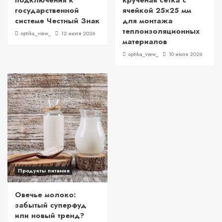
подключения к
крученая сетка с
государственной
ячейкой 25×25 мм
системе Честный Знак
для монтажа
теплоизоляционных
optika_view_
12 июля 2026
материалов
optika_view_
10 июля 2026
Продукты питания
Овечье молоко:
забытый суперфуд
или новый тренд?