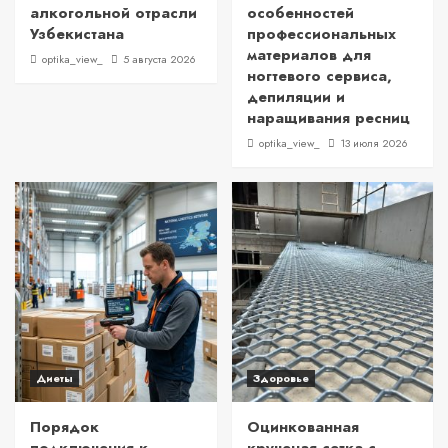
алкогольной отрасли
особенностей
Узбекистана
профессиональных
материалов для
optika_view_
5 августа 2026
ногтевого сервиса,
депиляции и
наращивания ресниц
optika_view_
13 июля 2026
Диеты
Здоровье
Порядок
Оцинкованная