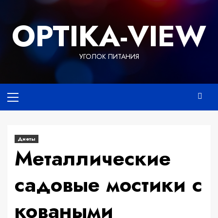
Перейти
к
OPTIKA-VIEW
содержимому
УГОЛОК ПИТАНИЯ
Основное
меню
Диеты
Металлические
садовые мостики с
коваными