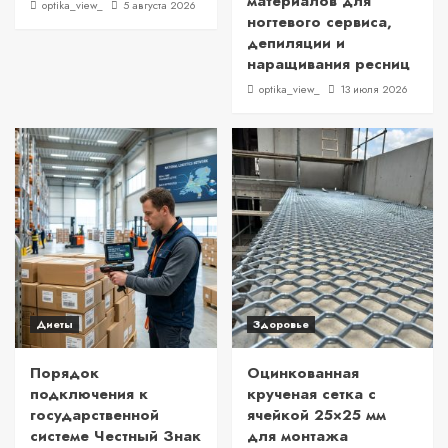
материалов для
optika_view_
5 августа 2026
ногтевого сервиса,
депиляции и
наращивания ресниц
optika_view_
13 июля 2026
Диеты
Здоровье
Порядок
Оцинкованная
подключения к
крученая сетка с
государственной
ячейкой 25×25 мм
системе Честный Знак
для монтажа