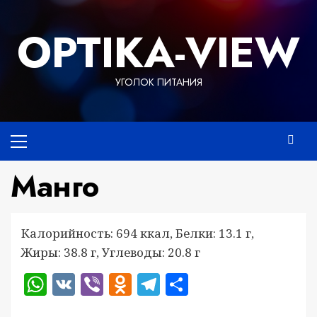
Перейти
к
OPTIKA-VIEW
содержимому
УГОЛОК ПИТАНИЯ
Основное
меню
Манго
Калорийность: 694 ккал, Белки: 13.1 г,
Жиры: 38.8 г, Углеводы: 20.8 г
WhatsApp
VK
Viber
Odnoklassniki
Telegram
Отправить